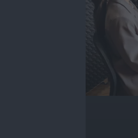
Headroom (Blog)
Messepodcast
Kontakt
Creator Podcast
Hotel Podcast